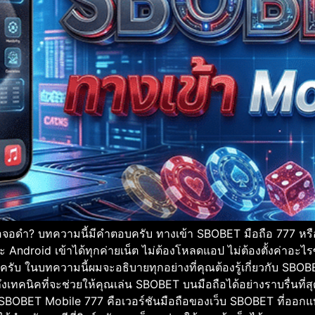
จอจอดำ? บทความนี้มีคำตอบครับ ทางเข้า SBOBET มือถือ 777 หรือ
และ Android เข้าได้ทุกค่ายเน็ต ไม่ต้องโหลดแอป ไม่ต้องตั้งค่าอะไร
ดครับ ในบทความนี้ผมจะอธิบายทุกอย่างที่คุณต้องรู้เกี่ยวกับ SBOB
งเทคนิคที่จะช่วยให้คุณเล่น SBOBET บนมือถือได้อย่างราบรื่นที่สุ
BOBET Mobile 777 คือเวอร์ชันมือถือของเว็บ SBOBET ที่ออกแบ