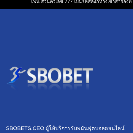
โฟน ส่วนตัวเลข 777 เป็นรหัสลิงก์ทางเข้าสำรองที่
SBOBETS.CEO ผู้ให้บริการรับพนันฟุตบอลออนไลน์