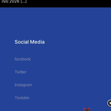
า ในปี 2026 […]
Social Media
facebook
Twitter
Instagram
Youtube