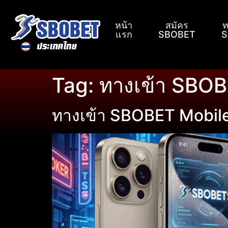
หน้า
สมัคร
ท
แรก
SBOBET
S
Tag:
ทางเข้า SBOB
ทางเข้า SBOBET Mobile 7