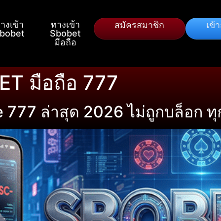
างเข้า
ทางเข้า
สมัครสมาชิก
เข้า
bobet
Sbobet
มือถือ
ET มือถือ 777
77 ล่าสุด 2026 ไม่ถูกบล็อก ทุ