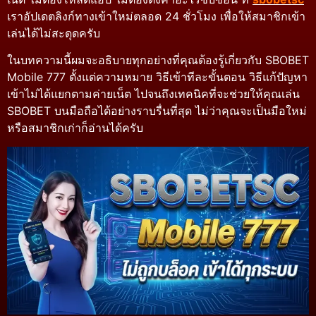
เราอัปเดตลิงก์ทางเข้าใหม่ตลอด 24 ชั่วโมง เพื่อให้สมาชิกเข้า
เล่นได้ไม่สะดุดครับ
ในบทความนี้ผมจะอธิบายทุกอย่างที่คุณต้องรู้เกี่ยวกับ SBOBET
Mobile 777 ตั้งแต่ความหมาย วิธีเข้าทีละขั้นตอน วิธีแก้ปัญหา
เข้าไม่ได้แยกตามค่ายเน็ต ไปจนถึงเทคนิคที่จะช่วยให้คุณเล่น
SBOBET บนมือถือได้อย่างราบรื่นที่สุด ไม่ว่าคุณจะเป็นมือใหม่
หรือสมาชิกเก่าก็อ่านได้ครับ