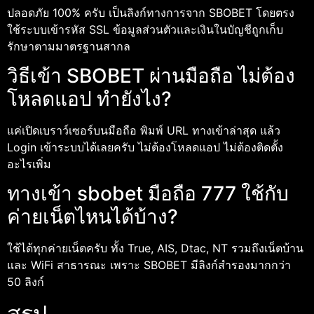
ปลอดภัย 100% ครับ เป็นลิงก์ทางการจาก SBOBET โดยตรง
ใช้ระบบเข้ารหัส SSL ข้อมูลส่วนตัวและเงินในบัญชีถูกเก็บ
รักษาตามมาตรฐานสากล
วิธีเข้า SBOBET ผ่านมือถือ ไม่ต้อง
โหลดแอป ทำยังไง?
แค่เปิดเบราว์เซอร์บนมือถือ พิมพ์ URL ทางเข้าล่าสุด แล้ว
Login เข้าระบบได้เลยครับ ไม่ต้องโหลดแอป ไม่ต้องติดตั้ง
อะไรเพิ่ม
ทางเข้า sbobet มือถือ 777 ใช้กับ
ค่ายเน็ตไหนได้บ้าง?
ใช้ได้ทุกค่ายเน็ตครับ ทั้ง True, AIS, Dtac, NT รวมถึงเน็ตบ้าน
และ WiFi สาธารณะ เพราะ SBOBET มีลิงก์สำรองมากกว่า
50 ลิงก์
สรุป