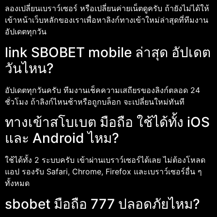
ลองเปลี่ยนเบราว์เซอร์ หรือเปลี่ยนค่ายเน็ตดูครับ ถ้ายังไม่ได้ให้
เข้าหน้าเว็บหลักของเราเพื่อหาลิงก์ทางเข้าใหม่ล่าสุดที่ทีมงาน
อัปเดตทุกวัน
link SBOBET mobile ล่าสุด อัปเดต
วันไหน?
อัปเดตทุกวันครับ ทีมงานเช็คความเสถียรของลิงก์ตลอด 24
ชั่วโมง ถ้าลิงก์ไหนช้าหรือถูกบล็อก จะเปลี่ยนใหม่ทันที
ทางเข้าสโบเบต มือถือ ใช้ได้ทั้ง iOS
และ Android ไหม?
ใช้ได้ทั้ง 2 ระบบครับ เข้าผ่านเบราว์เซอร์ได้เลย ไม่ต้องโหลด
แอป รองรับ Safari, Chrome, Firefox และเบราว์เซอร์อื่น ๆ
ทั้งหมด
sbobet มือถือ 777 ปลอดภัยไหม?