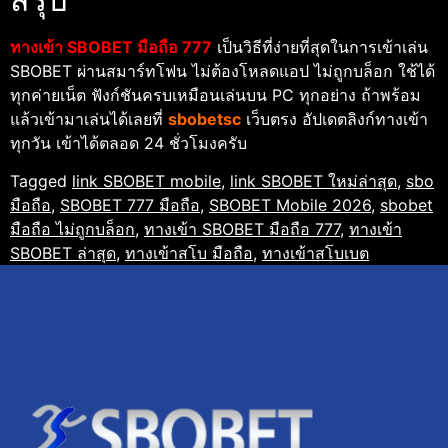
ทางเข้า SBOBET มือถือ 777
เป็นวิธีที่ง่ายที่สุดในการเข้าเล่น
SBOBET ผ่านสมาร์ทโฟน ไม่ต้องโหลดแอป ไม่ถูกบล็อก ใช้ได้
ทุกค่ายเน็ต ฟังก์ชันครบเหมือนเล่นบน PC ทุกอย่าง ถ้าพร้อม
แล้วเข้ามาเล่นได้เลยที่
sbobetsc
เว็บตรง อัปเดตลิงก์ทางเข้า
ทุกวัน เข้าได้ตลอด 24 ชั่วโมงครับ
Tagged
link SBOBET mobile
,
link SBOBET ใหม่ล่าสุด
,
sbo
มือถือ
,
SBOBET 777 มือถือ
,
SBOBET Mobile 2026
,
sbobet
มือถือ ไม่ถูกบล็อก
,
ทางเข้า SBOBET มือถือ 777
,
ทางเข้า
SBOBET ล่าสุด
,
ทางเข้าสโบ มือถือ
,
ทางเข้าสโบเบต