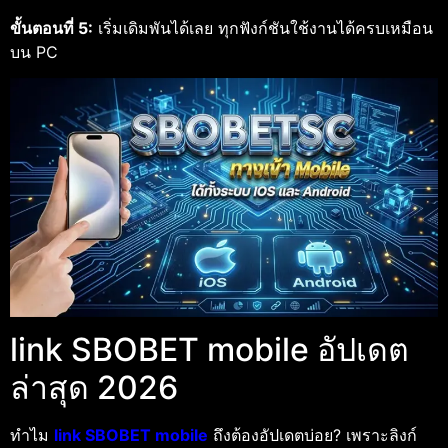
ขั้นตอนที่ 5:
เริ่มเดิมพันได้เลย ทุกฟังก์ชันใช้งานได้ครบเหมือน
บน PC
link SBOBET mobile อัปเดต
ล่าสุด 2026
ทำไม
link SBOBET mobile
ถึงต้องอัปเดตบ่อย? เพราะลิงก์