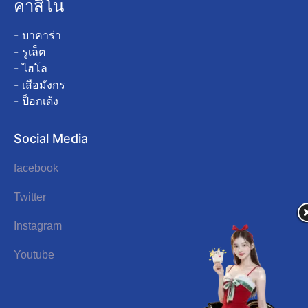
คาสิโน
- บาคาร่า
- รูเล็ต
- ไฮโล
- เสือมังกร
- ป็อกเด้ง
Social Media
facebook
Twitter
Instagram
Youtube