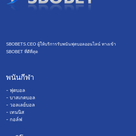
SBOBETS.CEO ผู้ให้บริการรับพนันฟุตบอลออนไลน์ ทางเข้า
SBOBET ที่ดีที่สุด
พนันกีฬา
- ฟุตบอล
- บาสเกตบอล
- วอลเลย์บอล
- เทนนิส
- กอล์ฟ