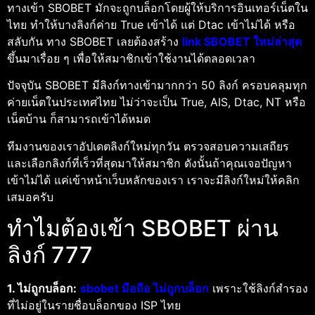
ทางเข้า SBOBET มักจะถูกบล็อกโดยผู้ให้บริการอินเทอร์เน็ตใน
ไทย ทำให้บางลิงก์ค่าย True เข้าได้ แต่ Dtac เข้าไม่ได้ หรือ
สลับกัน ทาง SBOBET เลยต้องสร้าง
link SBOBET ใหม่ล่าสุด
ขึ้นมาเรื่อย ๆ เพื่อให้สมาชิกเข้าใช้งานได้ตลอดเวลา
ปัจจุบัน SBOBET มีลิงก์ทางเข้ามากกว่า 50 ลิงก์ ครอบคลุมทุก
ค่ายเน็ตในประเทศไทย ไม่ว่าจะเป็น True, AIS, Dtac, NT หรือ
เน็ตบ้าน ก็สามารถเข้าได้หมด
ทีมงานของเราอัปเดตลิงก์ใหม่ทุกวัน ตรวจสอบความเสถียร
และเลือกลิงก์ที่เร็วที่สุดมาให้สมาชิก ดังนั้นถ้าคุณเจอปัญหา
เข้าไม่ได้ แค่เข้าหน้าเว็บหลักของเรา เราจะมีลิงก์ใหม่ให้คลิก
เสมอครับ
ทำไมต้องเข้า SBOBET ผ่าน
ลิงก์ 777
1. ไม่ถูกบล็อก:
sbobet มือถือ ไม่ถูกบล็อก
เพราะใช้ลิงก์สำรอง
ที่ไม่อยู่ในรายชื่อบล็อกของ ISP ไทย