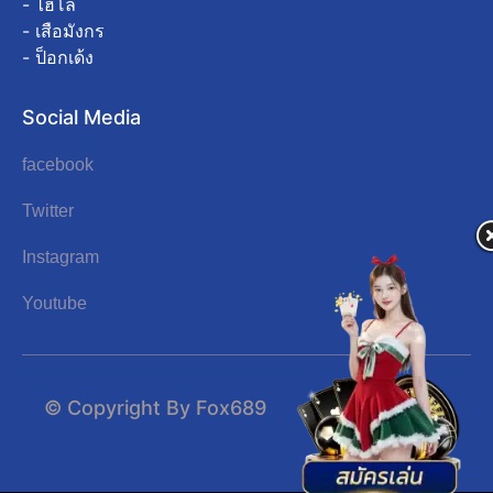
- ไฮโล
- เสือมังกร
- ป็อกเด้ง
Social Media
facebook
Twitter
Instagram
Youtube
© Copyright By Fox689