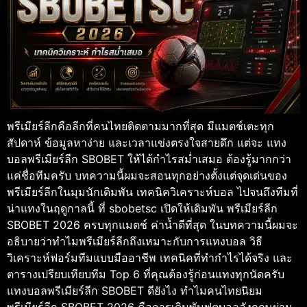
พรีเมียร์ลีกคือลีกที่คนไทยติดตามมากที่สุด มีแมตช์เตะทุก
สัปดาห์ ข้อมูลหาง่าย และเวลาแข่งตรงใจสายดึก แต่จะ แทง
บอลพรีเมียร์ลีก SBOBET ให้ได้กำไรสม่ำเสมอ ต้องรู้มากกว่า
แค่ชื่อทีมครับ บทความนี้ผมจะสอนทุกอย่างตั้งแต่จุดเด่นของ
พรีเมียร์ลีกในมุมนักเดิมพัน เทคนิควิเคราะห์บอล ไปจนถึงทีมที่
น่าแทงในฤดูกาลนี้ ที่ sbobetsc เปิดให้เดิมพัน พรีเมียร์ลีก
SBOBET 2026 ครบทุกแมตช์ ค่าน้ำดีที่สุด ในบทความนี้ผมจะ
อธิบายว่าทำไมพรีเมียร์ลีกถึงเหมาะกับการแทงบอล วิธี
วิเคราะห์ฟอร์มทีมแบบมืออาชีพ เทคนิคที่ทำกำไรได้จริง และ
ตารางเปรียบเทียบทีม Top 6 ที่คุณต้องรู้ก่อนแทงทุกนัดครับ
แทงบอลพรีเมียร์ลีก SBOBET ดียังไง ทำไมคนไทยนิยม
พรีเมียร์ลีก SBOBET 2026 คือการเดิมพันฟุตบอลอังกฤษผ่าน