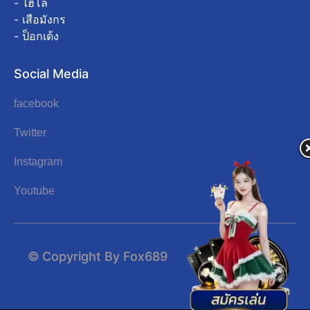
- ไฮโล
- เสือมังกร
- ป็อกเด้ง
Social Media
facebook
Twitter
Instagram
Youtube
© Copyright By Fox689