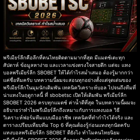
พรีเมียร์ลีกคือลีกที่คนไทยติดตามมากที่สุด มีแมตช์เตะทุก
สัปดาห์ ข้อมูลหาง่าย และเวลาแข่งตรงใจสายดึก แต่จะ แทง
บอลพรีเมียร์ลีก SBOBET ให้ได้กำไรสม่ำเสมอ ต้องรู้มากกว่า
แค่ชื่อทีมครับ บทความนี้ผมจะสอนทุกอย่างตั้งแต่จุดเด่นของ
พรีเมียร์ลีกในมุมนักเดิมพัน เทคนิควิเคราะห์บอล ไปจนถึงทีมที่
น่าแทงในฤดูกาลนี้ ที่ sbobetsc เปิดให้เดิมพัน พรีเมียร์ลีก
SBOBET 2026 ครบทุกแมตช์ ค่าน้ำดีที่สุด ในบทความนี้ผมจะ
อธิบายว่าทำไมพรีเมียร์ลีกถึงเหมาะกับการแทงบอล วิธี
วิเคราะห์ฟอร์มทีมแบบมืออาชีพ เทคนิคที่ทำกำไรได้จริง และ
ตารางเปรียบเทียบทีม Top 6 ที่คุณต้องรู้ก่อนแทงทุกนัดครับ
แทงบอลพรีเมียร์ลีก SBOBET ดียังไง ทำไมคนไทยนิยม
พรีเมียร์ลีก SBOBET 2026 คือการเดิมพันฟุตบอลอังกฤษผ่าน