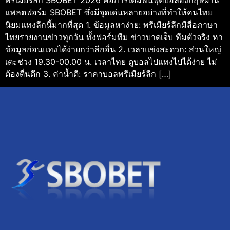
แพลตฟอร์ม SBOBET ซึ่งมีจุดเด่นหลายอย่างที่ทำให้คนไทย
นิยมแทงลีกนี้มากที่สุด 1. ข้อมูลหาง่าย: พรีเมียร์ลีกมีสื่อภาษา
ไทยรายงานข่าวทุกวัน ทั้งฟอร์มทีม ข่าวบาดเจ็บ ทีมตัวจริง หา
ข้อมูลก่อนแทงได้ง่ายกว่าลีกอื่น 2. เวลาแข่งสะดวก: ส่วนใหญ่
เตะช่วง 19.30-00.00 น. เวลาไทย ดูบอลไปแทงไปได้ง่าย ไม่
ต้องตื่นดึก 3. ค่าน้ำดี: ราคาบอลพรีเมียร์ลีก […]