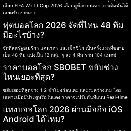
เลือก FIFA World Cup 2026 เลือกคู่ที่อยากแทง วางเดิมพันได้
เลยครับ ง่ายมาก
ฟุตบอลโลก 2026 จัดที่ไหน 48 ทีม
มีอะไรบ้าง?
จัดที่สหรัฐอเมริกา แคนาดา และเม็กซิโก เป็นครั้งแรกที่ขยาย
เป็น 48 ทีม แบ่งเป็น 12 กลุ่ม ๆ ละ 4 ทีม รวม 104 แมตช์
ราคาบอลโลก SBOBET ขยับช่วง
ไหนเยอะที่สุด?
ขยับเยอะที่สุดช่วง 1-2 ชั่วโมงก่อนเตะ และระหว่างเกม โดย
เฉพาะเมื่อมีประตูหรือใบแดง ราคาจะปรับทันทีแบบ Real-time
แทงบอลโลก 2026 ผ่านมือถือ iOS
Android ได้ไหม?