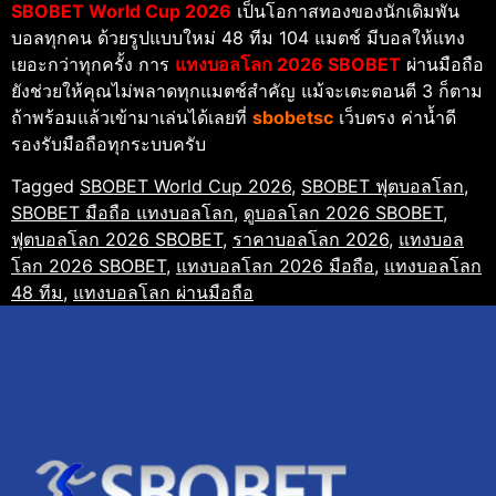
SBOBET World Cup 2026
เป็นโอกาสทองของนักเดิมพัน
บอลทุกคน ด้วยรูปแบบใหม่ 48 ทีม 104 แมตช์ มีบอลให้แทง
เยอะกว่าทุกครั้ง การ
แทงบอลโลก 2026 SBOBET
ผ่านมือถือ
ยังช่วยให้คุณไม่พลาดทุกแมตช์สำคัญ แม้จะเตะตอนตี 3 ก็ตาม
ถ้าพร้อมแล้วเข้ามาเล่นได้เลยที่
sbobetsc
เว็บตรง ค่าน้ำดี
รองรับมือถือทุกระบบครับ
Tagged
SBOBET World Cup 2026
,
SBOBET ฟุตบอลโลก
,
SBOBET มือถือ แทงบอลโลก
,
ดูบอลโลก 2026 SBOBET
,
ฟุตบอลโลก 2026 SBOBET
,
ราคาบอลโลก 2026
,
แทงบอล
โลก 2026 SBOBET
,
แทงบอลโลก 2026 มือถือ
,
แทงบอลโลก
48 ทีม
,
แทงบอลโลก ผ่านมือถือ