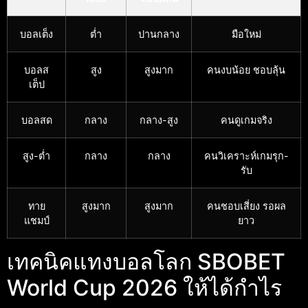
บอลเต็ง
ต่ำ
ปานกลาง
มือใหม่
บอลส
สูง
สูงมาก
คนงบน้อย ชอบลุ้น
เต็ป
บอลสด
กลาง
กลาง-สูง
คนดูเกมจริง
สูง-ต่ำ
กลาง
กลาง
คนวิเคราะห์เกมรุก-
รับ
ทาย
สูงมาก
สูงมาก
คนชอบเสี่ยง รอผล
แชมป์
ยาว
เทคนิคแทงบอลโลก SBOBET
World Cup 2026 ให้ได้กำไร