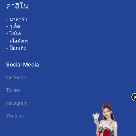
คาสิโน
- บาคาร่า
- รูเล็ต
- ไฮโล
- เสือมังกร
- ป็อกเด้ง
Social Media
facebook
Twitter
Instagram
Youtube