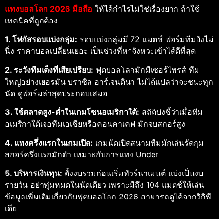
แทงบอลโลก 2026 มือถือ
ให้ได้กำไรไม่ใช่เรื่องยาก ถ้าใช้
เทคนิคที่ถูกต้อง
1. โฟกัสรอบแบ่งกลุ่ม:
รอบแบ่งกลุ่มมี 72 แมตช์ ฟอร์มทีมยังไม่
นิ่ง ราคาบอลเปลี่ยนเยอะ เป็นช่วงที่หาจังหวะเข้าได้ดีที่สุด
2. ระวังทีมเต็งที่เสียเปรียบ:
ฟุตบอลโลกมักมีเซอร์ไพรส์ ทีม
ใหญ่อย่างเยอรมัน บราซิล อาร์เจนตินา ไม่ได้แปลว่าจะชนะทุก
นัด ดูฟอร์มล่าสุดประกอบเสมอ
3. ใช้ตลาดสูง-ต่ำในเกมโซนอเมริกาใต้:
สถิติบ่งชี้ว่าเมื่อทีม
อเมริกาใต้เจอทีมเอเชียหรือคอนคาเคฟ มักจบสกอร์สูง
4. แทงครึ่งแรกในเกมเปิด:
เกมนัดเปิดสนามทีมมักเล่นรัดกุม
สกอร์ครึ่งแรกมักต่ำ เหมาะกับการแทง Under
5. บริหารเงินทุน:
ตั้งงบรวมก่อนเริ่มทัวร์นาเมนต์ แบ่งเป็นงบ
รายวัน อย่าทุ่มหมดในนัดเดียว เพราะมีถึง 104 แมตช์ให้เล่น
ข้อมูลเพิ่มเติมเกี่ยวกับ
ฟุตบอลโลก 2026
สามารถดูได้จากวิกิพี
เดีย