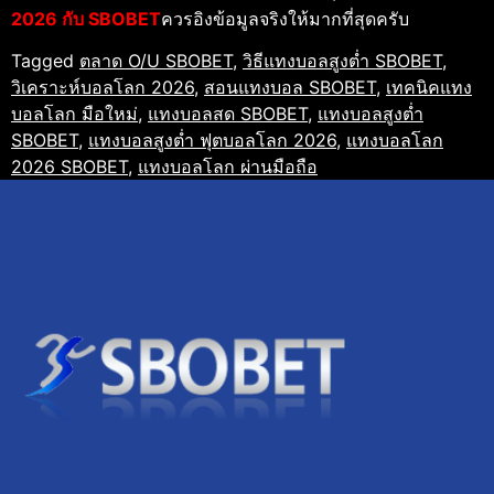
2026 กับ SBOBET
ควรอิงข้อมูลจริงให้มากที่สุดครับ
Tagged
ตลาด O/U SBOBET
,
วิธีแทงบอลสูงต่ำ SBOBET
,
วิเคราะห์บอลโลก 2026
,
สอนแทงบอล SBOBET
,
เทคนิคแทง
บอลโลก มือใหม่
,
แทงบอลสด SBOBET
,
แทงบอลสูงต่ำ
SBOBET
,
แทงบอลสูงต่ำ ฟุตบอลโลก 2026
,
แทงบอลโลก
2026 SBOBET
,
แทงบอลโลก ผ่านมือถือ