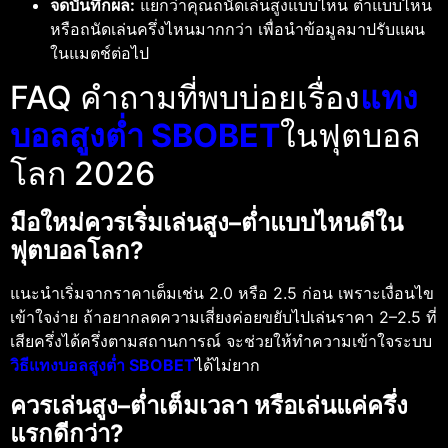
จดบันทึกผล:
แยกว่าคุณถนัดเล่นสูงแบบไหน ต่ำแบบไหน
หรือถนัดเล่นครึ่งไหนมากกว่า เพื่อนำข้อมูลมาปรับแผน
ในแมตช์ต่อไป
FAQ คำถามที่พบบ่อยเรื่อง
แทง
บอลสูงต่ำ SBOBET
ในฟุตบอล
โลก 2026
มือใหม่ควรเริ่มเล่นสูง–ต่ำแบบไหนดีใน
ฟุตบอลโลก?
แนะนำเริ่มจากราคาเต็มเช่น 2.0 หรือ 2.5 ก่อน เพราะเงื่อนไข
เข้าใจง่าย ถ้าอยากลดความเสี่ยงค่อยขยับไปเล่นราคา 2–2.5 ที่
เสียครึ่งได้ครึ่งตามสถานการณ์ จะช่วยให้ทำความเข้าใจระบบ
วิธีแทงบอลสูงต่ำ SBOBET
ได้ไม่ยาก
ควรเล่นสูง–ต่ำเต็มเวลา หรือเล่นแค่ครึ่ง
แรกดีกว่า?