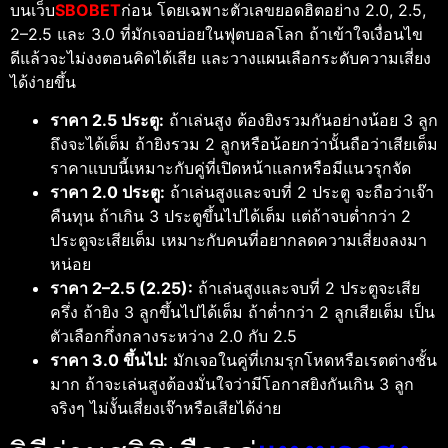
บนเว็บ
SBOBET
ก่อน โดยเฉพาะตัวเลขยอดฮิตอย่าง 2.0, 2.5,
2–2.5 และ 3.0 ที่มักเจอบ่อยในฟุตบอลโลก ถ้าเข้าใจเงื่อนไข
ดีแล้วจะไม่งงตอนคิดได้เสีย และวางแผนเลือกระดับความเสี่ยง
ได้ง่ายขึ้น
ราคา 2.5 ประตู:
ถ้าเล่นสูง ต้องยิงรวมกันอย่างน้อย 3 ลูก
ถึงจะได้เต็ม ถ้ายิงรวม 2 ลูกหรือน้อยกว่านั้นถือว่าเสียเต็ม
ราคาแบบนี้เหมาะกับคู่ที่เปิดหน้าแลกหรือมีแนวรุกจัด
ราคา 2.0 ประตู:
ถ้าเล่นสูงและจบที่ 2 ประตู จะถือว่าเจ๊า
คืนทุน ถ้าเกิน 3 ประตูขึ้นไปได้เต็ม แต่ถ้าจบต่ำกว่า 2
ประตูจะเสียเต็ม เหมาะกับคนที่อยากลดความเสี่ยงลงมา
หน่อย
ราคา 2–2.5 (2.25):
ถ้าเล่นสูงและจบที่ 2 ประตูจะเสีย
ครึ่ง ถ้ายิง 3 ลูกขึ้นไปได้เต็ม ถ้าต่ำกว่า 2 ลูกเสียเต็ม เป็น
ตัวเลือกกึ่งกลางระหว่าง 2.0 กับ 2.5
ราคา 3.0 ขึ้นไป:
มักเจอในคู่ที่เกมรุกโหดหรือเรตต่างชั้น
มาก ถ้าจะเล่นสูงต้องมั่นใจว่ามีโอกาสยิงกันเกิน 3 ลูก
จริงๆ ไม่งั้นเสี่ยงเจ๊าหรือเสียได้ง่าย