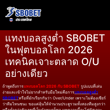
แทงบอลสูงต่ำ SBOBET
ในฟุตบอลโลก 2026
เทคนิคเจาะตลาด O/U
อย่างเดียว
ถ้าพูดถึงการ
แทงบอลโลก 2026 กับ SBOBET
รูปแบบที่เล่น
ง่ายและเข้าใจไม่ยากสำหรับมือใหม่คือการ
แทงบอลสูงต่ำ
SBOBET
หรือที่มักเรียกกันว่า Over/Under เพราะไม่ต้องเชียร์
ว่าทีมไหนชนะ ขอแค่ลุ้นให้จำนวนประตูรวมทั้งสองทีมสูงกว่า
หรือต่ำกว่าตัวเลขที่เว็บกำหนดก็พอ บทความนี้จะโฟกัสเจาะ