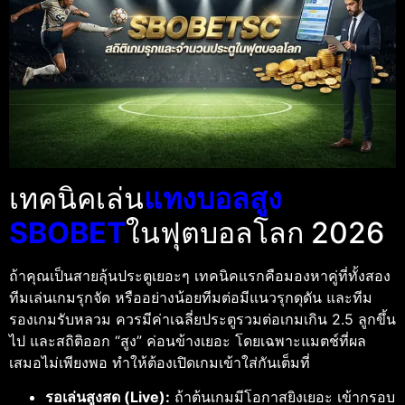
เทคนิคเล่น
แทงบอลสูง
SBOBET
ในฟุตบอลโลก 2026
ถ้าคุณเป็นสายลุ้นประตูเยอะๆ เทคนิคแรกคือมองหาคู่ที่ทั้งสอง
ทีมเล่นเกมรุกจัด หรืออย่างน้อยทีมต่อมีแนวรุกดุดัน และทีม
รองเกมรับหลวม ควรมีค่าเฉลี่ยประตูรวมต่อเกมเกิน 2.5 ลูกขึ้น
ไป และสถิติออก “สูง” ค่อนข้างเยอะ โดยเฉพาะแมตช์ที่ผล
เสมอไม่เพียงพอ ทำให้ต้องเปิดเกมเข้าใส่กันเต็มที่
รอเล่นสูงสด (Live):
ถ้าต้นเกมมีโอกาสยิงเยอะ เข้ากรอบ