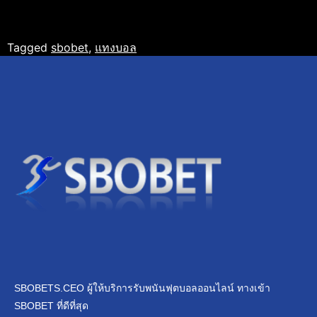
Tagged
sbobet
,
แทงบอล
SBOBETS.CEO ผู้ให้บริการรับพนันฟุตบอลออนไลน์ ทางเข้า
SBOBET ที่ดีที่สุด