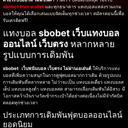
sbobet true wallet
และทุกธนาคาร แทงบอลแหล่งรวมเกม
บอลให้คุณได้เลือกเล่นแบบจัดเต็มทุกช่วงเวลา สมัครตอนนี้เพื่อ
รับเครดิตฟรี!
แทงบอล
sbobet
เว็บแทงบอล
ออนไลน์ เว็บตรง
หลากหลาย
รูปแบบการเดิมพัน
sbobet
เว็บพนันบอล เว็บตรง ไม่ผ่านเอเย่นต์
ให้บริการแทง
บอลที่เพิ่มความสนุกในการดูฟุตบอลมากกว่าเดิม ด้วยรูปแบบ
การเดิมพันที่หลากหลาย ไม่ว่าจะเป็น แทงบอลเดี่ยว แทงบอลส
เต็ป แทงบอลสูงต่ำ แทงบอลสด สามารถเลือกเดิมพันได้อิสระ มี
โอกาสคว้าเงินรางวัลเข้ากระเป๋าได้อย่างต่อเนื่องไม่มีจำกัดบิล
ตลอดทุกช่วงเวลา
ประเภทการเดิมพันฟุตบอลออนไลน์
ยอดนิยม