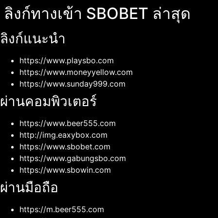
ลิงก์ทางเข้า SBOBET ล่าสุด
ลิงก์แนะนำ
https://www.playsbo.com
https://www.moneyyellow.com
https://www.sunday999.com
ผ่านคอมพิวเตอร์
https://www.beer555.com
http://img.eaxybox.com
https://www.sbobet.com
https://www.gabungsbo.com
https://www.sbowin.com
ผ่านมือถือ
https://m.beer555.com