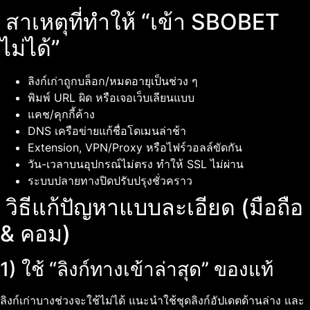
สาเหตุที่ทำให้ “เข้า SBOBET
ไม่ได้”
ลิงก์เก่าถูกบล็อก/หมดอายุเป็นช่วง ๆ
พิมพ์ URL ผิด หรือเจอเว็บเลียนแบบ
แคช/คุกกี้ค้าง
DNS เครือข่ายแก้ชื่อโดเมนล่าช้า
Extension, VPN/Proxy หรือไฟร์วอลล์ขัดกัน
วัน-เวลาบนอุปกรณ์ไม่ตรง ทำให้ SSL ไม่ผ่าน
ระบบปลายทางปิดปรับปรุงชั่วคราว
วิธีแก้ปัญหาแบบละเอียด (มือถือ
& คอม)
1) ใช้ “ลิงก์ทางเข้าล่าสุด” ของแท้
ลิงก์เก่าบางช่วงจะใช้ไม่ได้ แนะนำใช้ชุดลิงก์อัปเดตด้านล่าง และ