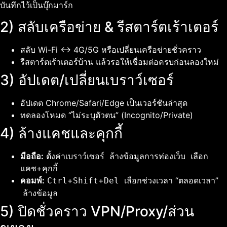
บันทึกไว้เป็นบุ๊กมาร์ก
2) สลับเครือข่าย & รีสตาร์ตเร้าเตอร์
สลับ Wi-Fi ↔ 4G/5G หรือเปลี่ยนเครือข่ายชั่วคราว
รีสตาร์ตเร้าเตอร์บ้าน แล้วรอให้เชื่อมต่อครบก่อนลองใหม่
3) อัปเดต/เปลี่ยนเบราว์เซอร์
อัปเดต Chrome/Safari/Edge เป็นเวอร์ชันล่าสุด
ทดลองโหมด “ไม่ระบุตัวตน” (Incognito/Private)
4) ล้างแคชและคุกกี้
มือถือ:
ตั้งค่าเบราว์เซอร์ ล้างข้อมูลการท่องเว็บ เลือก
แคช+คุกกี้
คอมพ์:
+
+
เลือกช่วงเวลา “ตลอดเวลา”
Ctrl
Shift
Del
ล้างข้อมูล
5) ปิดชั่วคราว VPN/Proxy/ส่วน