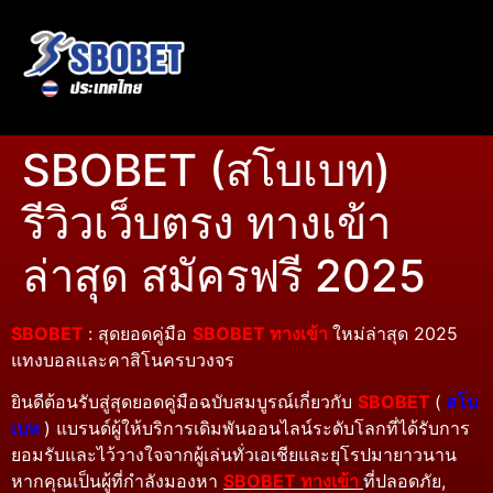
SBOBET (สโบเบท)
รีวิวเว็บตรง ทางเข้า
ล่าสุด สมัครฟรี 2025
SBOBET
: สุดยอดคู่มือ
SBOBET ทางเข้า
ใหม่ล่าสุด 2025
แทงบอลและคาสิโนครบวงจร
ยินดีต้อนรับสู่สุดยอดคู่มือฉบับสมบูรณ์เกี่ยวกับ
SBOBET
(
สโบ
เบท
) แบรนด์ผู้ให้บริการเดิมพันออนไลน์ระดับโลกที่ได้รับการ
ยอมรับและไว้วางใจจากผู้เล่นทั่วเอเชียและยุโรปมายาวนาน
หากคุณเป็นผู้ที่กำลังมองหา
SBOBET ทางเข้า
ที่ปลอดภัย,