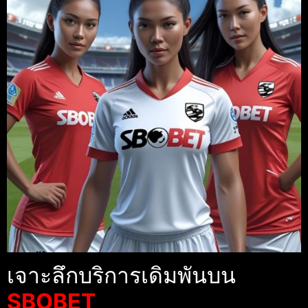
เจาะลึกบริการเดิมพันบน
SBOBET