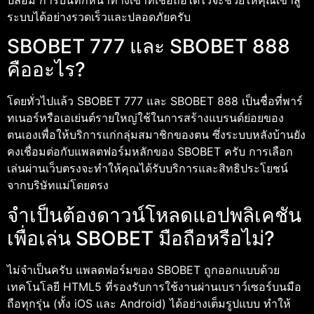
ปลอม การบันทึกหน้าทางเข้าที่เชื่อถือได้ไว้จะช่วยให้คุณเข้าสู่
ระบบได้อย่างรวดเร็วและปลอดภัยครับ
SBOBET 777 และ SBOBET 888
คืออะไร?
โดยทั่วไปแล้ว SBOBET 777 และ SBOBET 888 เป็นชื่อที่พาร์
ทเนอร์หรือเอเย่นต์รายใหญ่ใช้ในการสร้างแบรนด์ย่อยของ
ตนเองเพื่อให้บริการแก่กลุ่มสมาชิกของตน ซึ่งระบบหลังบ้านยัง
คงเชื่อมต่อกับแพลตฟอร์มหลักของ SBOBET ครับ การเลือก
เล่นผ่านเว็บตรงจะทำให้คุณได้รับบริการและสิทธิประโยชน์
จากบริษัทแม่โดยตรง
จำเป็นต้องดาวน์โหลดแอปพลิเคชัน
เพื่อเล่น SBOBET มือถือหรือไม่?
ไม่จำเป็นครับ แพลตฟอร์มของ SBOBET ถูกออกแบบด้วย
เทคโนโลยี HTML5 ที่รองรับการใช้งานผ่านเบราว์เซอร์บนมือ
ถือทุกรุ่น (ทั้ง iOS และ Android) ได้อย่างเต็มรูปแบบ ทำให้