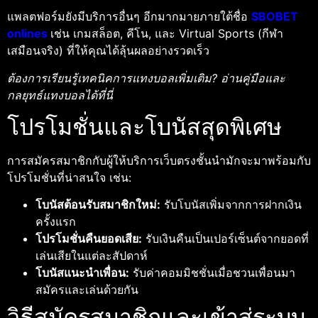
แพลตฟอร์มยังมีบริการอื่นๆ อีกมากมายภายใต้ชื่อ
SBOBET
onlines
เช่น เกมสล็อต, คีโน, และ Virtual Sports (กีฬา
เสมือนจริง) ที่ให้คุณได้ลุ้นผลอย่างรวดเร็ว
ต้องการเรียนรู้เทคนิคการแทงบอลเพิ่มเติม? อ่านคู่มือและ
กลยุทธ์แทงบอลได้ที่นี่
โปรโมชั่นและโบนัสสุดพิเศษ
การสมัครสมาชิกกับผู้ให้บริการเว็บตรงชั้นนำมักจะมาพร้อมกับ
โปรโมชั่นที่น่าสนใจ เช่น:
โบนัสต้อนรับสมาชิกใหม่:
รับโบนัสเพิ่มจากการฝากเงิน
ครั้งแรก
โปรโมชั่นคืนยอดเสีย:
รับเงินคืนเป็นเปอร์เซ็นต์จากยอดที่
เล่นเสียในแต่ละสัปดาห์
โบนัสแนะนำเพื่อน:
รับค่าคอมมิชชั่นเมื่อชวนเพื่อนมา
สมัครและเล่นด้วยกัน
วิธีสมัครสมาชิกและเข้าสู่ระบบ