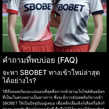
คำถามที่พบบ่อย (FAQ)
จะหา SBOBET ทางเข้าใหม่ล่าสุด
ได้อย่างไร?
วิธีที่ปลอดภัยและแน่นอนที่สุดคือการเข้าผ่านเว็บไซต์พันธมิตร
ที่เป็นเว็บตรงอย่างเป็นทางการ ซึ่งจะมีการอัปเดตลิงก์ทางเข้า
SBOBET ให้เป็นปัจจุบันอยู่เสมอ เพื่อหลีกเลี่ยงลิงก์เสียหรือลิงก์