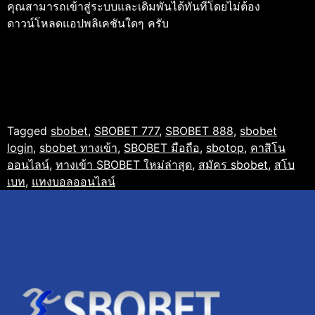
คุณสามารถเข้าสู่ระบบและเดิมพันได้ทันทีโดยไม่ต้อง
ดาวน์โหลดแอปพลิเคชันใดๆ ครับ
Tagged
sbobet
,
SBOBET 777
,
SBOBET 888
,
sbobet
login
,
sbobet ทางเข้า
,
SBOBET มือถือ
,
sbotop
,
คาสิโน
ออนไลน์
,
ทางเข้า SBOBET ใหม่ล่าสุด
,
สมัคร sbobet
,
สโบ
เบท
,
แทงบอลออนไลน์