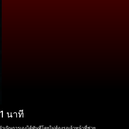
1 นาที
ดำเนินการเองได้ทันทีโดยไม่ต้องรอเจ้าหน้าที่ช่วย