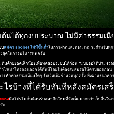
่มต้นได้ทุกงบประมาณ ไม่มีค่าธรรมเ
ะบบ
สมัคร sbobet ไม่มีขั้นต่ำ
ในการฝากและถอน เหมาะสำหรับทุกระดั
นสูงสุดในการบริหารทุนครับ
ิ่มต้นด้วยยอดเล็กน้อยเพื่อทดสอบระบบได้ก่อน ระบบออโต้ประมวล
ด้กำไรเท่าไหร่ถอนออกได้ทันทีโดยไม่ต้องสะสมรอให้ครบยอดก่อน
รหักค่าธรรมเนียมใดๆ รับเงินเต็มจำนวนทุกครั้ง ทั้งผ่านธนาคา
ไรบ้างที่ได้รับทันทีหลังสมัครเสร
ยตรง
คือโปรโมชั่นต้อนรับสมาชิกใหม่ที่จัดเต็มมากกว่าเว็บอื่นในต
รับ