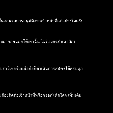
ขั้นตอนรอการอนุมัติจากเจ้าหน้าที่แต่อย่างใดครับ
บฝากถอนออโต้เท่านั้น ไม่ต้องส่งสำเนาบัตร
ดเบราว์เซอร์บนมือถือก็ดำเนินการสมัครได้ครบทุก
้องติดต่อเจ้าหน้าที่หรือกรอกโค้ดใดๆ เพิ่มเติม