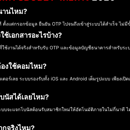
านานไหม?
ตั้งแต่กรอกข้อมูล ยืนยัน OTP ไปจนถึงเข้าสู่ระบบได้สำเร็จ ไม่มี
องใช้เอกสารอะไรบ้าง?
ยที่ใช้งานได้จริงสำหรับรับ OTP และข้อมูลบัญชีธนาคารสำหรับระบ
ต้องใช้คอมไหม?
ิวเตอร์เลย ระบบรองรับทั้ง iOS และ Android เต็มรูปแบบ เพียงเปิ
โบนัสได้เลยไหม?
ะบบจะแจกโบนัสต้อนรับสมาชิกใหม่ให้อัตโนมัติภายในไม่กี่นาที ไม่ต
ฝากจริงไหม?