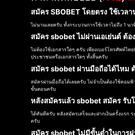
สมัคร SBOBET โดยตรง ใช้เวล
ไม่นานเลยครับ ทั้งกระบวนการใช้เวลาไม่ถึง 1 นาที 
สมัคร sbobet ไม่ผ่านเอเย่นต์ ต้
ไม่ต้องใช้เอกสารใดๆ ครับ เพียงเบอร์โทรศัพท์ไท
ประชาชนหรือเอกสารใดๆ ทั้งสิ้นครับ
สมัคร sbobet ผ่านมือถือได้ไหม 
สมัครผ่านมือถือได้เลยครับ ไม่จำเป็นต้องใช้คอมพ
ขั้นตอนครับ
หลังสมัครแล้ว sbobet สมัคร รับ
ได้ทันทีครับ หลังสมัครเสร็จและฝากเงินครั้งแรก ร
ครับ
สมัคร sbobet ไม่มีขั้นต่ำในการ