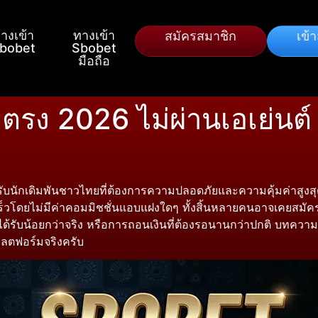
างเข้า
ทางเข้า
สมัครสมาชิก
เข้า
bobet
Sbobet
มือถือ
ง 2026 ไม่ผ่านเอเย่นต์ ร
ำหรับนักเดิมพันชาวไทยที่ต้องการความปลอดภัยและความคุ้มค่าสูงส
ร็วโดยไม่มีค่าคอมมิชชั่นแอบแฝงใดๆ ทั้งสิ้นหลายคนอาจเคยสมัครผ่
สที่ได้รับน้อยกว่าจริง หรือการถอนเงินที่ต้องรอนานกว่าปกติ บทคว
ลตฟอร์มจริงครับ