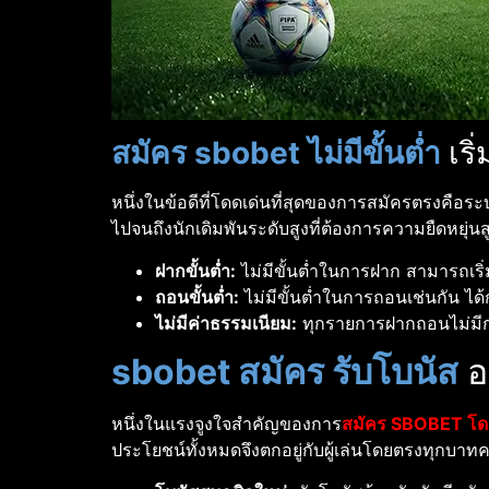
สมัคร sbobet ไม่มีขั้นต่ำ
เริ
หนึ่งในข้อดีที่โดดเด่นที่สุดของการสมัครตรงคือร
ไปจนถึงนักเดิมพันระดับสูงที่ต้องการความยืดหยุ่
ฝากขั้นต่ำ:
ไม่มีขั้นต่ำในการฝาก สามารถเร
ถอนขั้นต่ำ:
ไม่มีขั้นต่ำในการถอนเช่นกัน ไ
ไม่มีค่าธรรมเนียม:
ทุกรายการฝากถอนไม่มีกา
sbobet สมัคร รับโบนัส
อะ
หนึ่งในแรงจูงใจสำคัญของการ
สมัคร SBOBET โด
ประโยชน์ทั้งหมดจึงตกอยู่กับผู้เล่นโดยตรงทุกบาทค