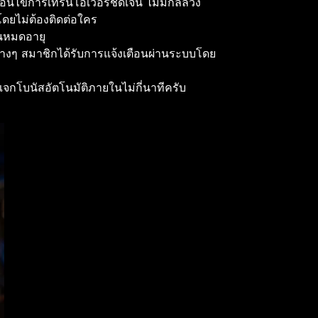
เงื่อนไขการเทิร์นโอเวอร์ชัดเจน ไม่มีกลลวง
ดยไม่ต้องติดต่อใคร
วันหมดอายุ
่างๆ สมาชิกได้รับการแจ้งเตือนผ่านระบบโดย
แจกโบนัสอัตโนมัติภายในไม่กี่นาทีครับ