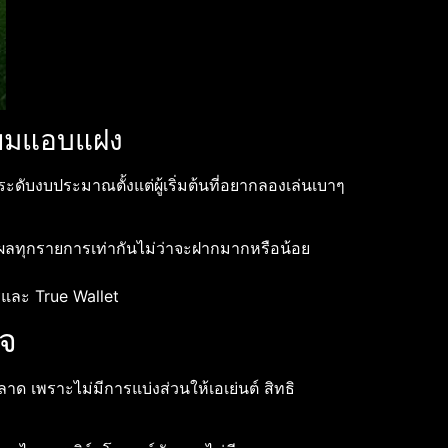
นียมแอบแฝง
บงบประมาณตั้งแต่ผู้เริ่มต้นที่อยากลองเล่นเบาๆ
ผลทุกรายการเท่ากันไม่ว่าจะฝากมากหรือน้อย
รและ True Wallet
็จ
ลาด เพราะไม่มีการแบ่งส่วนให้เอเย่นต์ สิทธิ