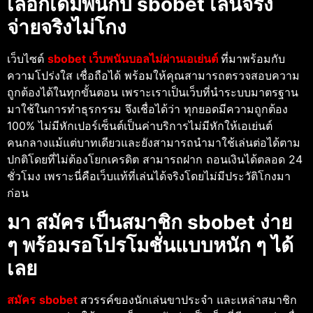
เลือกเดิมพันกับ
sbobet เล่นจริง
จ่ายจริงไม่โกง
เว็บไซต์
sbobet เว็บพนันบอลไม่ผ่านเอเย่นต์
ที่มาพร้อมกับ
ความโปร่งใส เชื่อถือได้ พร้อมให้คุณสามารถตรวจสอบความ
ถูกต้องได้ในทุกขั้นตอน เพราะเราเป็นเว็บที่นำระบบมาตรฐาน
มาใช้ในการทำธุรกรรม จึงเชื่อได้ว่า ทุกยอดมีความถูกต้อง
100% ไม่มีหักเปอร์เซ็นต์เป็นค่าบริการไม่มีหักให้เอเย่นต์
คนกลางแม้แต่บาทเดียวและยังสามารถนำมาใช้เล่นต่อได้ตาม
ปกติโดยที่ไม่ต้องโยกเครดิต สามารถฝาก ถอนเงินได้ตลอด 24
ชั่วโมง เพราะนี่คือเว็บแท้ที่เล่นได้จริงโดยไม่มีประวัติโกงมา
ก่อน
มา สมัคร เป็นสมาชิก
sbobet ง่าย
ๆ พร้อมรอโปรโมชั่นแบบหนัก ๆ ได้
เลย
สมัคร
sbobet
สวรรค์ของนักเล่นขาประจำ และเหล่าสมาชิก