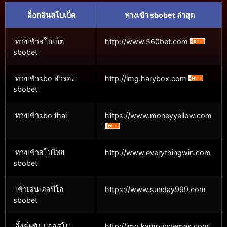
ล็อกอินสโบเบ็ต
ทางเข้า sbobet ล่าสุด
ทางเข้าสโบเบ็ต
http://www.560bet.com
sbobet
ทางเข้าsbo สำรอง
http://img.harybox.com
sbobet
ทางเข้าsbo thai
https://www.moneyyellow.com
ทางเข้าสโบไทย
http://www.everythingwin.com
sbobet
เข้าเล่นเอสบีโอ
https://www.sunday999.com
sbobet
ลิ้งค์พนันบอลสโบ
http://img.kampungemas.com