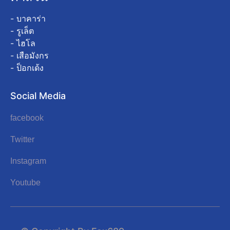
- บาคาร่า
- รูเล็ต
- ไฮโล
- เสือมังกร
- ป็อกเด้ง
Social Media
facebook
Twitter
Instagram
Youtube