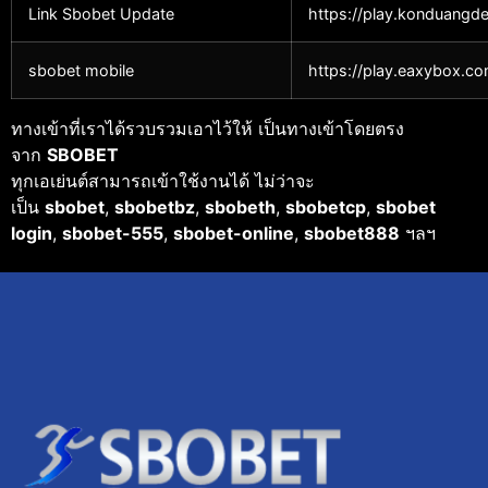
Link Sbobet Update
https://play.konduangd
sbobet mobile
https://play.eaxybox.c
ทางเข้าที่เราได้รวบรวมเอาไว้ให้ เป็นทางเข้าโดยตรง
จาก
SBOBET
ทุกเอเย่นต์สามารถเข้าใช้งานได้ ไม่ว่าจะ
เป็น
sbobet
,
sbobetbz
,
sbobeth
,
sbobetcp
,
sbobet
login
,
sbobet-555
,
sbobet-online
,
sbobet888
ฯลฯ