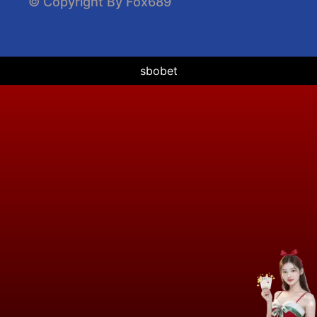
© Copyright By Fox689
sbobet