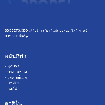
SBOBETS.CEO ผู้ให้บริการรับพนันฟุตบอลออนไลน์ ทางเข้า
SBOBET ที่ดีที่สุด
พนันกีฬา
- ฟุตบอล
- บาสเกตบอล
- วอลเลย์บอล
- เทนนิส
- กอล์ฟ
คาสิโน